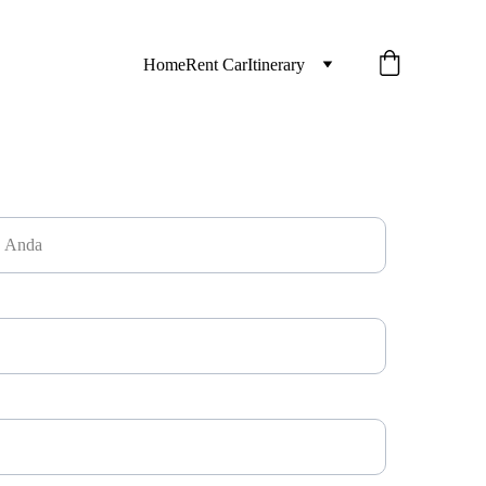
Home
Rent Car
Itinerary